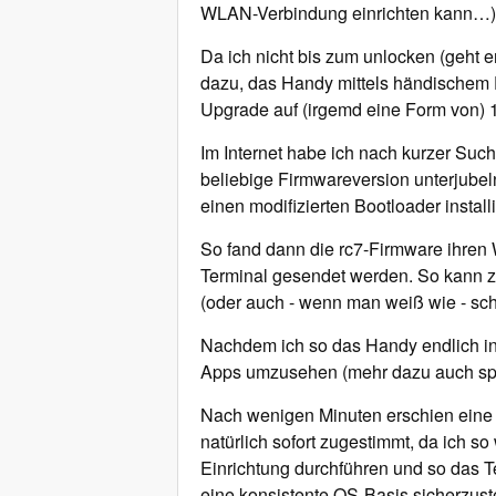
WLAN-Verbindung einrichten kann…)
Da ich nicht bis zum unlocken (geht
dazu, das Handy mittels händischem D
Upgrade auf (irgemd eine Form von) 1
Im Internet habe ich nach kurzer Suc
beliebige Firmwareversion unterjube
einen modifizierten Bootloader installi
So fand dann die rc7-Firmware ihren 
Terminal gesendet werden. So kann z
(oder auch - wenn man weiß wie - sc
Nachdem ich so das Handy endlich in
Apps umzusehen (mehr dazu auch spä
Nach wenigen Minuten erschien eine 
natürlich sofort zugestimmt, da ich s
Einrichtung durchführen und so das 
eine konsistente OS-Basis sicherzuste