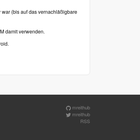
 war (bis auf das vernachläßigbare
SIM damit verwenden.
oid.
mreithub
mreithub
RSS