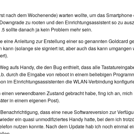
 erst nach dem Wochenende) warten wollte, um das Smartphone 
owngrade zu rooten und den Einrichtungsassistent so zu auszu
.5 sollte danach ja kein Problem mehr sein.
he eine Anleitung zur Erstellung einer so genannten Goldcard 
ln kann (solange sie signiert ist, aber auch das kann umgange
ert).
Weg aufs Handy, die den Bug enthielt, dass alle Tastatureingab
.b. durch die Eingabe von
reboot
in einem beliebigen Programm
hon im Einrichtungsassistenten die WLAN-Verbindung konfigurie
 einen verwendbaren Zustand gebracht habe, fing ich an, mich 
ter in einem eigenen Post).
Benachrichtigung, dass eine neue Softwareversion zur Verfüg
o wieder ein quasi unmodifiziertes Handy hatte, bei dem ich tr
Telefon nutzen konnte. Nach dem Update hab ich noch einmal e
llen.